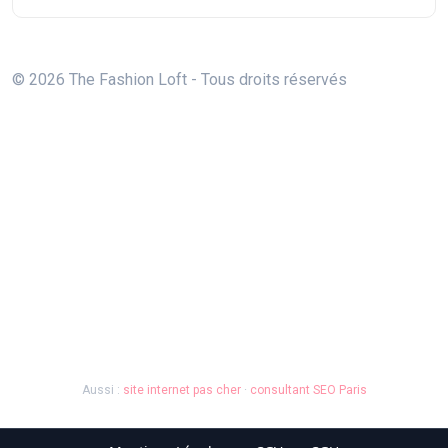
© 2026 The Fashion Loft - Tous droits réservés
Aussi :
site internet pas cher
·
consultant SEO Paris