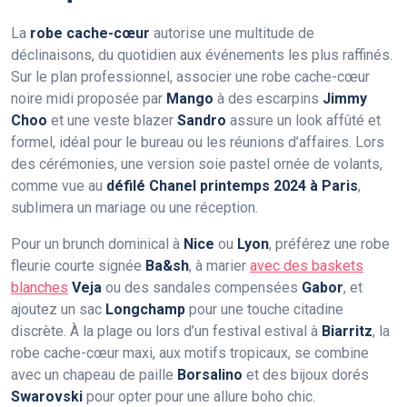
La
robe cache-cœur
autorise une multitude de
déclinaisons, du quotidien aux événements les plus raffinés.
Sur le plan professionnel, associer une robe cache-cœur
noire midi proposée par
Mango
à des escarpins
Jimmy
Choo
et une veste blazer
Sandro
assure un look affûté et
formel, idéal pour le bureau ou les réunions d’affaires. Lors
des cérémonies, une version soie pastel ornée de volants,
comme vue au
défilé Chanel printemps 2024 à Paris
,
sublimera un mariage ou une réception.
Pour un brunch dominical à
Nice
ou
Lyon
, préférez une robe
fleurie courte signée
Ba&sh
, à marier
avec des baskets
blanches
Veja
ou des sandales compensées
Gabor
, et
ajoutez un sac
Longchamp
pour une touche citadine
discrète. À la plage ou lors d’un festival estival à
Biarritz
, la
robe cache-cœur maxi, aux motifs tropicaux, se combine
avec un chapeau de paille
Borsalino
et des bijoux dorés
Swarovski
pour opter pour une allure boho chic.