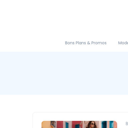
Bons Plans & Promos
Mod
B