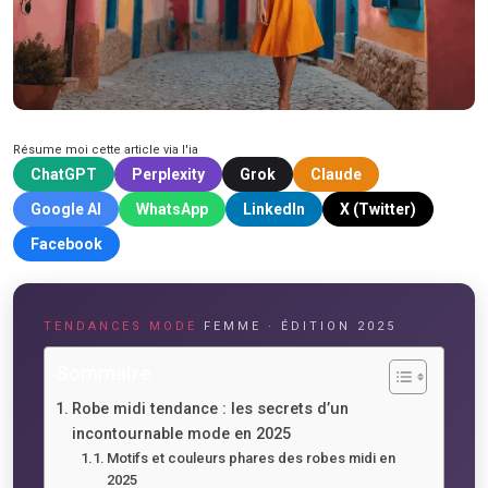
Résume moi cette article via l'ia
ChatGPT
Perplexity
Grok
Claude
Google AI
WhatsApp
LinkedIn
X (Twitter)
Facebook
TENDANCES MODE
FEMME · ÉDITION 2025
Sommaire
Robe midi tendance : les secrets d’un
incontournable mode en 2025
Motifs et couleurs phares des robes midi en
2025