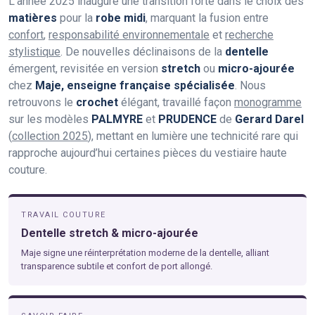
L’année 2025 inaugure une transition forte dans le choix des
matières
pour la
robe midi
, marquant la fusion entre
confort
,
responsabilité environnementale
et
recherche
stylistique
. De nouvelles déclinaisons de la
dentelle
émergent, revisitée en version
stretch
ou
micro-ajourée
chez
Maje, enseigne française spécialisée
. Nous
retrouvons le
crochet
élégant, travaillé façon
monogramme
sur les modèles
PALMYRE
et
PRUDENCE
de
Gerard Darel
(
collection 2025
), mettant en lumière une technicité rare qui
rapproche aujourd’hui certaines pièces du vestiaire haute
couture.
TRAVAIL COUTURE
Dentelle stretch & micro-ajourée
Maje signe une réinterprétation moderne de la dentelle, alliant
transparence subtile et confort de port allongé.