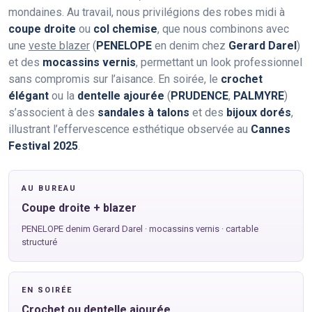
mondaines. Au travail, nous privilégions des robes midi à
coupe droite
ou
col chemise
, que nous combinons avec
une
veste blazer
(
PENELOPE
en denim chez
Gerard Darel
)
et des
mocassins vernis
, permettant un look professionnel
sans compromis sur l’aisance. En soirée, le
crochet
élégant
ou la
dentelle ajourée
(
PRUDENCE
,
PALMYRE
)
s’associent à des
sandales à talons
et des
bijoux dorés
,
illustrant l’effervescence esthétique observée au
Cannes
Festival 2025
.
AU BUREAU
Coupe droite + blazer
PENELOPE denim Gerard Darel · mocassins vernis · cartable
structuré
EN SOIRÉE
Crochet ou dentelle ajourée