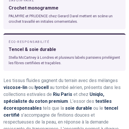
SAVOIR-FAIRE
Crochet monogramme
PALMYRE et PRUDENCE chez Gerard Darel mettent en scène un
crochet travaillé en initiales ornementales.
ÉCO-RESPONSABILITÉ
Tencel & soie durable
Stella McCartney à Londres et plusieurs labels parisiens privilégient
les fibres certifiées et traçables.
Les tissus fluides gagnent du terrain avec des mélanges
viscose-lin
ou
lyocell
au tombé aérien, présents dans les
collections estivales de
Riu Paris
et chez
Uniqlo,
spécialiste du coton premium
. L’essor des
textiles
écoresponsables
tels que la
soie durable
ou le
tencel
certifié
s’accompagne de finitions douces et
respectueuses de la peau, en réponse à la demande
croissante de transparence. L’ensemble permet à chaque