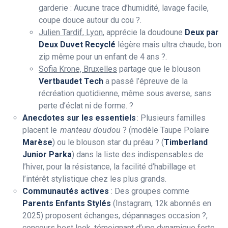
garderie : Aucune trace d’humidité, lavage facile,
coupe douce autour du cou ?.
Julien Tardif, Lyon
, apprécie la doudoune
Deux par
Deux Duvet Recyclé
légère mais ultra chaude, bon
zip même pour un enfant de 4 ans ?.
Sofia Krone, Bruxelles
partage que le blouson
Vertbaudet Tech
a passé l’épreuve de la
récréation quotidienne, même sous averse, sans
perte d’éclat ni de forme. ?
Anecdotes sur les essentiels
: Plusieurs familles
placent le
manteau doudou
? (modèle Taupe Polaire
Marèse
) ou le blouson star du préau ? (
Timberland
Junior Parka
) dans la liste des indispensables de
l’hiver, pour la résistance, la facilité d’habillage et
l’intérêt stylistique chez les plus grands.
Communautés actives
: Des groupes comme
Parents Enfants Stylés
(Instagram, 12k abonnés en
2025) proposent échanges, dépannages occasion ?,
concours best look, témoignant d’une dynamique forte