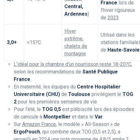
France
lors de
Central,
l’hiver rigoureux
Ardennes
)
de
2023
Hiver
Utilisé dans les
extrême,
3,0+
<15?C
stations familiale
chalets de
de
Haute-Savoie
montagne
L’idéal pour la chambre d’un nourrisson reste 18-20?C
,
selon les recommandations de
Santé Publique
France
.
En maternité, les équipes du
Centre Hospitalier
Universitaire (CHU)
de
Toulouse
privilégient le
TOG
2
pour les premières semaines de vie.
Pour l’été, le
TOG 0,5
est plébiscité lors des épisodes
de canicule à
Montpellier
et dans le
Var
.
Sur
Amazon France
, le modèle « All-Season » de
ErgoPouch
, qui combine deux TOG (0,5 et 2,5), a
recueilli en
2024
une note moyenne de
4,8/5 après 2