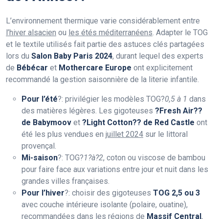
L’environnement thermique varie considérablement entre
l’hiver alsacien
ou
les étés méditerranéens
. Adapter le TOG
et le textile utilisés fait partie des astuces clés partagées
lors du
Salon Baby Paris 2024
, durant lequel des experts
de
Bébécar
et
Mothercare Europe
ont explicitement
recommandé la gestion saisonnière de la literie infantile.
Pour l’été
?: privilégier les modèles TOG?
0,5 à 1
dans
des matières légères. Les gigoteuses
?Fresh Air??
de Babymoov
et
?Light Cotton?? de Red Castle
ont
été les plus vendues en
juillet 2024
sur le littoral
provençal.
Mi-saison
?: TOG?
1?à?2
, coton ou viscose de bambou
pour faire face aux variations entre jour et nuit dans les
grandes villes françaises.
Pour l’hiver
?: choisir des gigoteuses
TOG 2,5 ou 3
avec couche intérieure isolante (polaire, ouatine),
recommandées dans les régions de
Massif Central
,