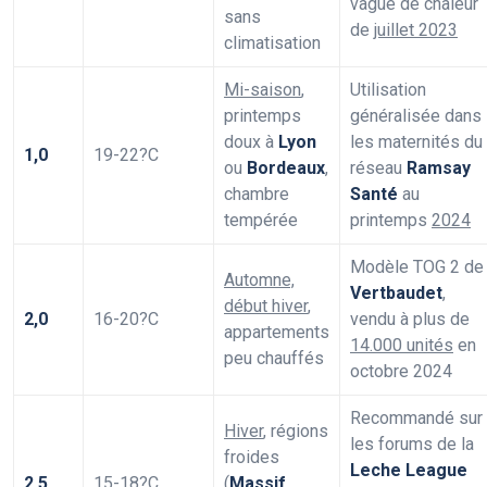
vague de chaleur
sans
de
juillet 2023
climatisation
Mi-saison
,
Utilisation
printemps
généralisée dans
doux à
Lyon
les maternités du
1,0
19-22?C
ou
Bordeaux
,
réseau
Ramsay
chambre
Santé
au
tempérée
printemps
2024
Modèle TOG 2 de
Automne,
Vertbaudet
,
début hiver
,
2,0
16-20?C
vendu à plus de
appartements
14.000 unités
en
peu chauffés
octobre 2024
Recommandé sur
Hiver
, régions
les forums de la
froides
Leche League
2,5
15-18?C
(
Massif