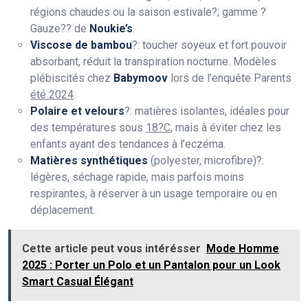
régions chaudes ou la saison estivale?; gamme ?
Gauze?? de
Noukie’s
.
Viscose de bambou
?: toucher soyeux et fort pouvoir
absorbant, réduit la transpiration nocturne. Modèles
plébiscités chez
Babymoov
lors de l’enquête Parents
été 2024
.
Polaire et velours
?: matières isolantes, idéales pour
des températures sous
18?C
, mais à éviter chez les
enfants ayant des tendances à l’eczéma.
Matières synthétiques
(polyester, microfibre)?:
légères, séchage rapide, mais parfois moins
respirantes, à réserver à un usage temporaire ou en
déplacement.
Cette article peut vous intérésser
Mode Homme
2025 : Porter un Polo et un Pantalon pour un Look
Smart Casual Élégant