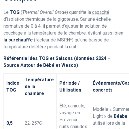
Le
TOG
(
Thermal Overall Grade
) quantifie la
capacité
d’isolation thermique de la gigoteuse
. Sur une échelle
normative de 0 à 4, il permet d’ajuster la solution de
couchage à la température de la chambre, évitant aussi bien
la surchauffe
(facteur de MSRN*) qu’une
baisse de
température délétère pendant la nuit
.
Référentiel des TOG et Saisons (données 2024 –
Source Autour de Bébé et Wesco)
Température
Indice
Période /
Événements/Ca
de la
TOG
Utilisation
concrets
chambre
Été, canicule
,
Modèle « Summe
voyage en
Light » de
Béaba
Provence,
0,5
22-25?C
utilisé lors de la
nuits chaudes