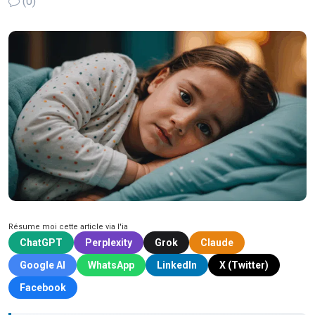
(0)
Résume moi cette article via l'ia
ChatGPT
Perplexity
Grok
Claude
Google AI
WhatsApp
LinkedIn
X (Twitter)
Facebook