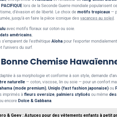
e
PACIFIQUE
lors de la Seconde Guerre mondiale popularisent cet 
isme, d’évasion et de liberté. Le choix de
motifs tropicaux
— p
sumée, jusqu’à en faire la pièce iconique des
vacances au soleil
.
ulu
avec motifs floraux sur coton ou soie.
ldats américains
;
s’emparent de l’esthétique
Aloha
pour l’exporter mondialement
 l’univers du surf.
a Bonne Chemise Hawaïenn
adaptée à sa morphologie et conforme à son style, demande d’ana
ère naturelle
— coton, viscose, lin ou soie — pour un confort m
ahama (mode premium)
,
Uniqlo (fast fashion japonaise)
ou
les imprimés à
fleurs oversize
,
palmiers stylisés
ou même
des
ou encore
Dolce & Gabbana
.
ero & Geev : Astuces pour des vêtements enfants à petit pr