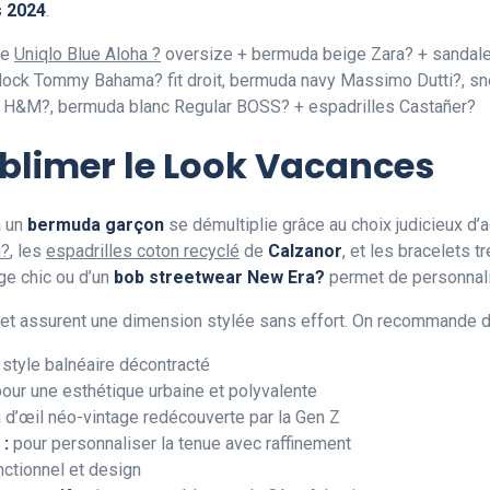
s 2024
.
se
Uniqlo Blue Aloha ?
oversize + bermuda beige Zara? + sandale
ock Tommy Bahama? fit droit, bermuda navy Massimo Dutti?, sn
H&M?, bermuda blanc Regular BOSS? + espadrilles Castañer?
blimer le Look Vacances
à un
bermuda garçon
se démultiplie grâce au choix judicieux d’
n?
, les
espadrilles coton recyclé
de
Calzanor
, et les bracelets 
ge chic ou d’un
bob streetwear New Era?
permet de personnali
 et assurent une dimension stylée sans effort. On recommande 
style balnéaire décontracté
our une esthétique urbaine et polyvalente
n d’œil néo-vintage redécouverte par la Gen Z
 :
pour personnaliser la tenue avec raffinement
ctionnel et design