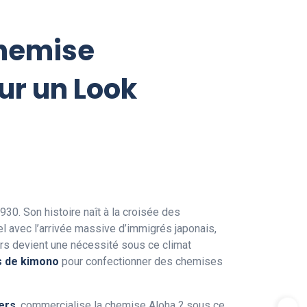
hemise
r un Look
30. Son histoire naît à la croisée des
rel avec l’arrivée massive d’immigrés japonais,
gers devient une nécessité sous ce climat
s de kimono
pour confectionner des chemises
ers
, commercialise la
chemise Aloha
? sous ce