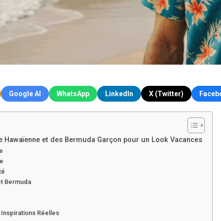
Google AI
WhatsApp
LinkedIn
X (Twitter)
Faceb
 Hawaïenne et des Bermuda Garçon pour un Look Vacances
ne
ne
té
et Bermuda
Inspirations Réelles