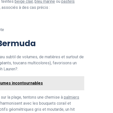
s teintes
beige clair
,
bleu marine
ou
pastels
, associés à des cas précis :
ôte
 Bermuda
jeu subtil de volumes, de matières et surtout de
géants, toucans multicolores), favorisons un
ph Lauren?.
olumes incontournables
e sur la plage, tentons une chemise à
palmiers
s’harmonisent avec les bouquets corail et
otifs géométriques gris et moutarde, un hit