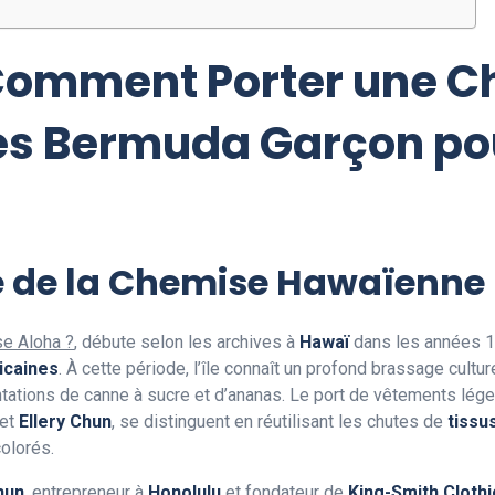
omment Porter une C
es Bermuda Garçon pou
ine de la Chemise Hawaïenne
e Aloha ?
, débute selon les archives à
Hawaï
dans les années 19
icaines
. À cette période, l’île connaît un profond brassage cultu
lantations de canne à sucre et d’ananas. Le port de vêtements lé
et
Ellery Chun
, se distinguent en réutilisant les chutes de
tissu
olorés.
hun
, entrepreneur à
Honolulu
et fondateur de
King-Smith Clothi