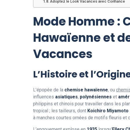
Adoptez le Look Vacances avec Confiance
Mode Homme : C
Hawaïenne et d
Vacances
L’Histoire et l’Orig
L’épopée de la
chemise hawaïenne
, ou
chemis
influences
asiatiques
,
polynésiennes
et
amér
philippins et chinois pour travailler dans les p
tropical ; les tailleurs, dont
Koichiro Miyamoto
à manches courtes ornées de motifs fleuris et c
L’engouement explose en
1935
lorsqu’
Ellery C