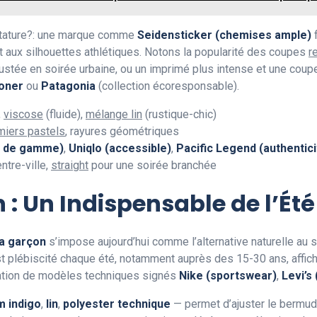
e stature?: une marque comme
Seidensticker (chemises ample)
f
aux silhouettes athlétiques. Notons la popularité des coupes
r
justée en soirée urbaine, ou un imprimé plus intense et une cou
oner
ou
Patagonia
(collection écoresponsable).
,
viscose
(fluide),
mélange lin
(rustique-chic)
miers pastels
, rayures géométriques
 de gamme)
,
Uniqlo (accessible)
,
Pacific Legend (authentici
ntre-ville,
straight
pour une soirée branchée
: Un Indispensable de l’Été
a garçon
s’impose aujourd’hui comme l’alternative naturelle au 
t plébiscité chaque été, notamment auprès des 15-30 ans, affi
ration de modèles techniques signés
Nike (sportswear)
,
Levi’s
m indigo
,
lin
,
polyester technique
— permet d’ajuster le bermuda 