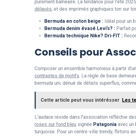
purement balnéaire. La tendance pour l’été 202
délavés
, et des imprimés graphiques ton sur to
Bermuda en coton beige :
Idéal pour un 
Bermuda denim évasé Levi’s? :
Parfait p
Bermuda technique Nike? Dri-FIT :
Recomm
Conseils pour Asso
Composer un ensemble harmonieux à partir d’u
contrastes de motifs
. La règle de base demeure
bermuda uni, dénué de détails superflus, comme
Cette article peut vous intérésser
Les t
L’audace réside dans l’association réfléchie de
roses sur fond bleu
signée
Patagonia
avec un 
turquoise. Pour un centre-ville trendy, flirton