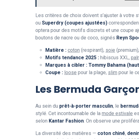
Les critères de choix doivent s’ajuster à votr
ou
Superdry (coupes ajustées)
correspondent 
optera pour des motifs discrets et une coupe a
boutons de nacre ou de coco, signés
Reyn Spo
Matière :
coton
(respirant),
soie
(premium)
Motifs tendance 2025 :
hibiscus XXL,
pal
Marques à cibler :
Tommy Bahama (haut
Coupe :
loose
pour la plage,
slim
pour le ce
Les Bermuda Garçon 
Au sein du
prêt-à-porter masculin
, le
bermud
stylé. Cet incontournable de la
mode estivale
es
selon
Kantar Fashion
. On observe une prolifé
La diversité des matières —
coton chiné
,
deni