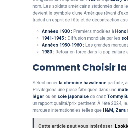
nom. Les soldats américains stationnés dans l
devient le symbole d’une Amérique rêvant d’exot
traduit un esprit de fête et de décontraction as
Années 1930 :
Premiers modèles à
Honol
1941-1945 :
Diffusion mondiale par les
so
Années 1950-1960 :
Les grandes marques 
1980 :
Retour en force dans la pop culture et
Comment Choisir l
Sélectionner
la chemise hawaïenne
parfaite, 
Privilégions une pièce fabriquée dans une
mati
léger
ou en
soie japonaise
de chez
Tommy B
un rapport qualité/prix pertinent. À l’été 2024, 
marques internationales telles que
H&M, Zara
Cette article peut vous intérésser
Looki