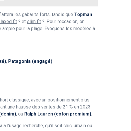
lattera les gabarits forts, tandis que
Topman
elaxed fit
? et
slim fit
?. Pour l’occasion, on
pe ample pour la plage. Évoquons les modèles à
té)
,
Patagonia (engagé)
short classique, avec un positionnement plus
chant une hausse des ventes de
21 % en 2023
 (denim)
, ou
Ralph Lauren (coton premium)
.
à l’usage recherché, qu’il soit chic, urbain ou