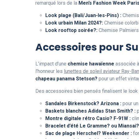
remarqué lors de la
Men’s Fashion Week Pari
Look plage (Bali/Juan-les-Pins) :
Chemi
Look urbain Milan 2024?:
Chemise colorbl
Look rooftop soirée?:
Chemise Palmiers 
Accessoires pour Su
L’impact d’une
chemise hawaïenne
associée 
l’honneur les
lunettes de soleil aviateur Ray-Ba
chapeau panama Stetson?
pour un effet vinta
Des accessoires bien pensés finalisent le look
Sandales Birkenstock? Arizona :
pour un 
Baskets blanches Adidas Stan Smith? :
p
Montre digitale rétro Casio? F-91W :
cli
Bracelet d’été Le Gramme? ou Miansai?
Sac de plage Herschel? Weekender :
fon