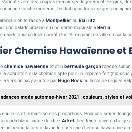
5 s’oriente vers des coupes mi-cuisses légèrement élargies, de
n pour une touche moderne. On distingue trois usages principaux
barbecue en terrasse à
Montpellier
ou
Biarritz
our une balade urbaine ou une sortie musicale à
Berlin
andé pour un look sportif chic et respirant en ville ou sur la c
cier Chemise Hawaïenne et
ne
chemise hawaïenne
et d’un
bermuda garçon
repose sur un 
 la sobriété?: si la chemise opte pour un imprimé fort (hibiscus 
 la version navy ajustée par
Hugo Boss
ou la coupe regular Ral
endances mode automne-hiver 2021 : couleurs, styles et v
s couleurs et la maîtrise des proportions. Pour une soirée loung
bermuda blanc cassé de chez
Arket
. Les teints olive ou beige 
s avec un bermuda pastel lavande sous une chemise hawaïenne à m