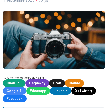
1 septembre 2025
(0)
Résume moi cette article via l'ia
ChatGPT
Perplexity
Grok
Claude
Google AI
WhatsApp
LinkedIn
X (Twitter)
Facebook