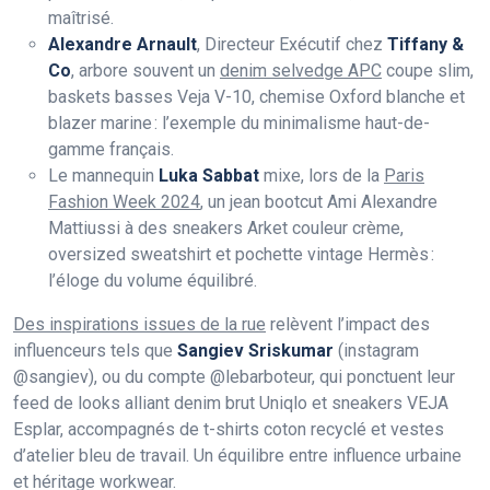
maîtrisé.
Alexandre Arnault
, Directeur Exécutif chez
Tiffany &
Co
, arbore souvent un
denim selvedge APC
coupe slim,
baskets basses Veja V-10, chemise Oxford blanche et
blazer marine : l’exemple du minimalisme haut-de-
gamme français.
Le mannequin
Luka Sabbat
mixe, lors de la
Paris
Fashion Week 2024
, un jean bootcut Ami Alexandre
Mattiussi à des sneakers Arket couleur crème,
oversized sweatshirt et pochette vintage Hermès :
l’éloge du volume équilibré.
Des inspirations issues de la rue
relèvent l’impact des
influenceurs tels que
Sangiev Sriskumar
(instagram
@sangiev), ou du compte @lebarboteur, qui ponctuent leur
feed de looks alliant denim brut Uniqlo et sneakers VEJA
Esplar, accompagnés de t-shirts coton recyclé et vestes
d’atelier bleu de travail. Un équilibre entre influence urbaine
et héritage workwear.