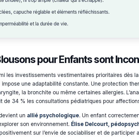
lité bridée), ni trop ample (chaleur qui s’échappe).
yclées, capuche réglable et éléments réfléchissants.
mperméabilité et la durée de vie.
Blousons pour Enfants sont Inco
mi les investissements vestimentaires prioritaires dès 
e impose une adaptabilité constante. Une protection ther
yngite, la bronchite ou même certaines allergies. L’an
t de 34 % les consultations pédiatriques pour affection
 devient un
allié psychologique
. Un enfant correctemen
 explorer son environnement.
Élise Delcourt, pédopsychi
ositivement sur l’envie de sociabiliser et de participer a