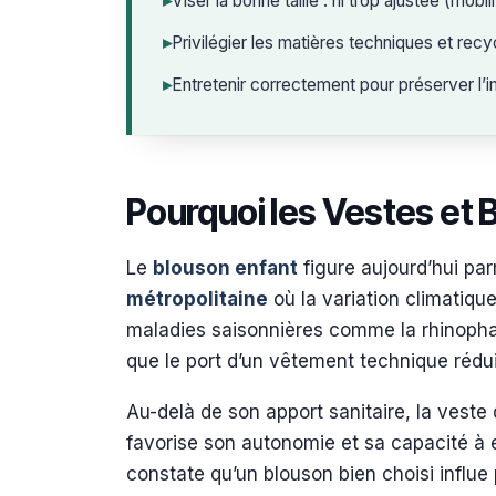
▸
Viser la bonne taille : ni trop ajustée (mobi
▸
Privilégier les matières techniques et rec
▸
Entretenir correctement pour préserver l’i
Pourquoi les Vestes et 
Le
blouson enfant
figure aujourd’hui par
métropolitaine
où la variation climatiqu
maladies saisonnières comme la rhinophar
que le port d’un vêtement technique rédui
Au-delà de son apport sanitaire, la veste
favorise son autonomie et sa capacité à
constate qu’un blouson bien choisi influe p